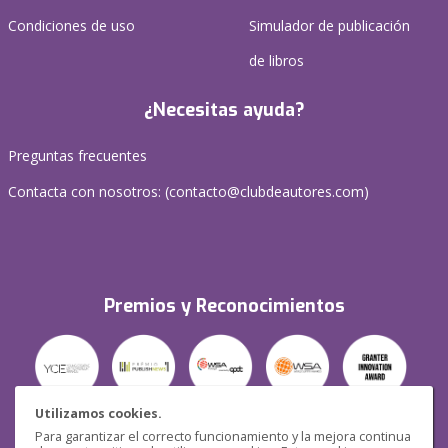
Condiciones de uso
Simulador de publicación
de libros
¿Necesitas ayuda?
Preguntas frecuentes
Contacta con nosotros: (
contacto@clubdeautores.com
)
Premios y Reconocimientos
Utilizamos cookies.
Para garantizar el correcto funcionamiento y la mejora continua
Seguridad