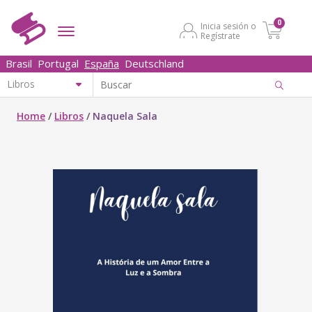
0
Inicia sesión o
Regístrate
Brasil
Portugal
España
Deutschland
Home
/
Libros
/
Naquela Sala