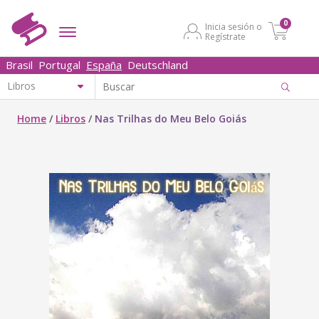
0
Inicia sesión o
Regístrate
Brasil
Portugal
España
Deutschland
Home
/
Libros
/
Nas Trilhas do Meu Belo Goiás