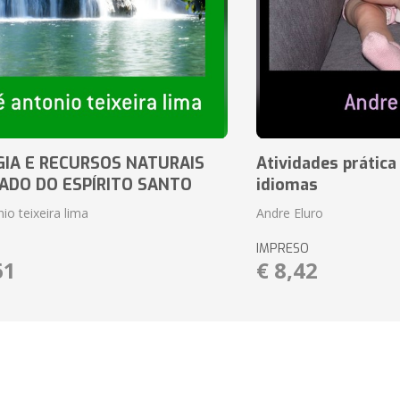
IA E RECURSOS NATURAIS
Atividades prática
ADO DO ESPÍRITO SANTO
idiomas
io teixeira lima
Andre Eluro
IMPRESO
61
€ 8,42