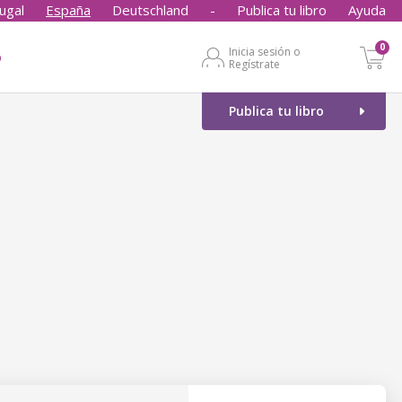
ugal
España
Deutschland
-
Publica tu libro
Ayuda
0
Inicia sesión o
o
Regístrate
Publica tu libro