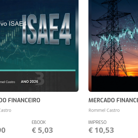
DO FINANCEIRO
MERCADO FINANC
astro
Rommel Castro
EBOOK
IMPRESO
90
€ 5,03
€ 10,53