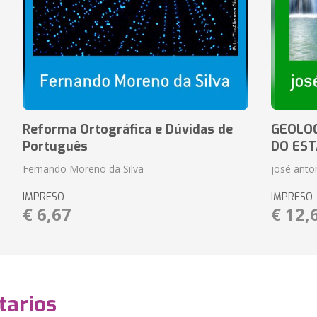
Reforma Ortográfica e Dúvidas de
GEOLOG
Português
DO EST
Fernando Moreno da Silva
josé anton
IMPRESO
IMPRESO
€ 6,67
€ 12,
arios