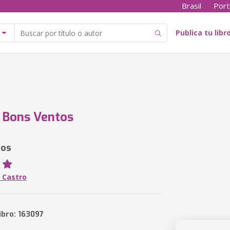
Brasil
Port
Publica tu libr
 Bons Ventos
tos
 Castro
ibro: 163097