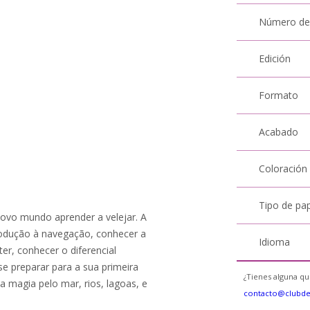
Número de
Edición
Formato
Acabado
Coloración
Tipo de pa
 novo mundo aprender a velejar. A
trodução à navegação, conhecer a
Idioma
er, conhecer o diferencial
se preparar para a sua primeira
¿Tienes alguna qu
a magia pelo mar, rios, lagoas, e
contacto@clubd