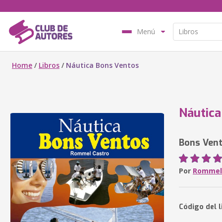
Menú
Home
/
Libros
/
Náutica Bons Ventos
Náutica
Bons Ven
Por
Rommel
Código del l