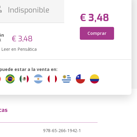
n
Indisponible
a
€ 3,48
Comprar
ón
€ 3,48
k
Leer en Pensática
 puede estar a la venta en:
cas
978-65-266-1942-1