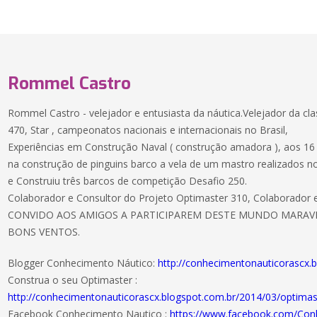
Rommel Castro
Rommel Castro - velejador e entusiasta da náutica.Velejador da class
470, Star , campeonatos nacionais e internacionais no Brasil,
Experiências em Construção Naval ( construção amadora ), aos 16
na construção de pinguins barco a vela de um mastro realizados no 
e Construiu três barcos de competição Desafio 250.
Colaborador e Consultor do Projeto Optimaster 310, Colaborador e
CONVIDO AOS AMIGOS A PARTICIPAREM DESTE MUNDO MARAVI
BONS VENTOS.
Blogger Conhecimento Náutico:
http://conhecimentonauticorascx.
Construa o seu Optimaster :
http://conhecimentonauticorascx.blogspot.com.br/2014/03/optima
Facebook Conhecimento Nautico :
https://www.facebook.com/Con