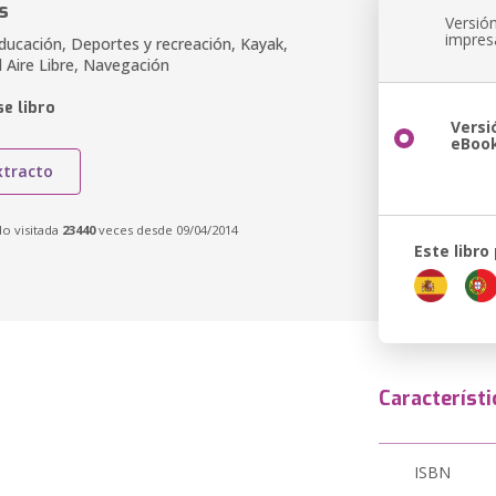
s
Versió
impres
ducación, Deportes y recreación, Kayak,
l Aire Libre, Navegación
e libro
Versi
eBoo
xtracto
do visitada
23440
veces desde 09/04/2014
Este libro
Característi
ISBN