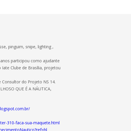
e, pinguim, snipe, lighting ,
 anos participou como ajudante
Iate Clube de Brasília, projetou
 Consultor do Projeto NS 14.
LHOSO QUE É A NÁUTICA,
blogspot.com.br/
ster-310-faca-sua-maquete.html
hecimentoNautico?ref=hl