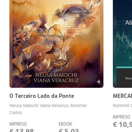
O Terceiro Lado da Ponte
MERCA
Neusa Maiochi: Viana Veracruz; Rommel
Rommel C
Castro
IMPRESO
€ 10,
IMPRESO
EBOOK
€ 13,98
€ 5,03