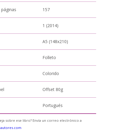
 páginas
157
1 (2014)
A5 (148x210)
Folleto
Colorido
pel
Offset 80g
Portugués
eja sobre ese libro? Envía un correo electrónico a
eautores.com