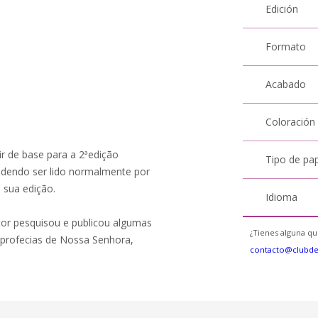
Edición
Formato
Acabado
Coloración
ir de base para a 2ªedição
Tipo de pa
odendo ser lido normalmente por
 sua edição.
Idioma
or pesquisou e publicou algumas
¿Tienes alguna qu
e profecias de Nossa Senhora,
contacto@clubd