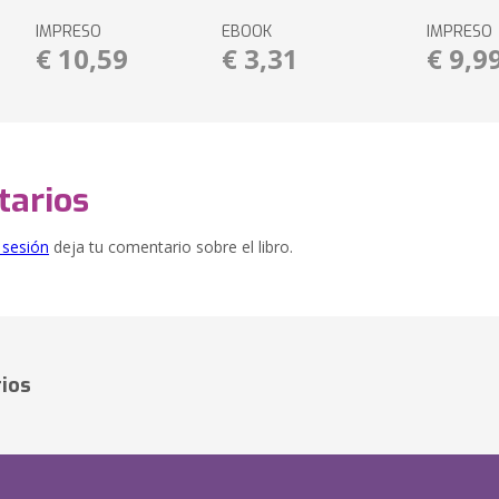
IMPRESO
EBOOK
IMPRESO
€ 10,59
€ 3,31
€ 9,9
arios
e sesión
deja tu comentario sobre el libro.
ios