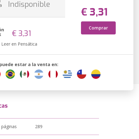
n
Indisponible
a
€ 3,31
Comprar
ón
€ 3,31
k
Leer en Pensática
 puede estar a la venta en:
cas
 páginas
289