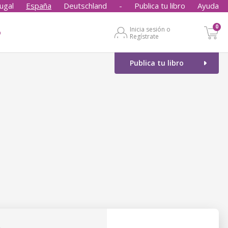
ugal
España
Deutschland
-
Publica tu libro
Ayuda
0
Inicia sesión o
o
Regístrate
Publica tu libro