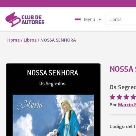
Menú
Home
/
Libros
/
NOSSA SENHORA
NOSSA
Os Segre
Por
Marcio 
Código del l