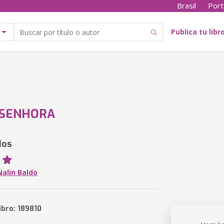
Brasil
Port
Publica tu libr
 SENHORA
dos
Nalin Baldo
ibro: 189810