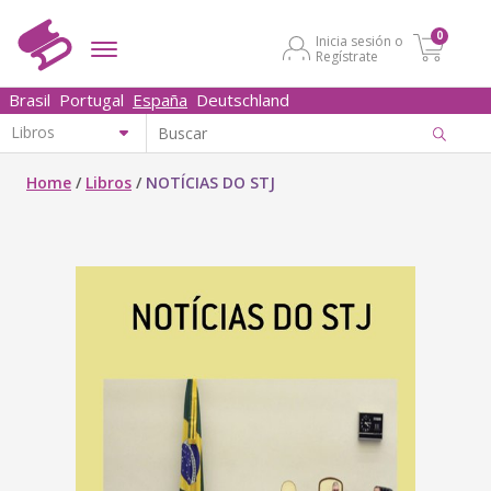
0
Inicia sesión o
Regístrate
Brasil
Portugal
España
Deutschland
Home
/
Libros
/
NOTÍCIAS DO STJ