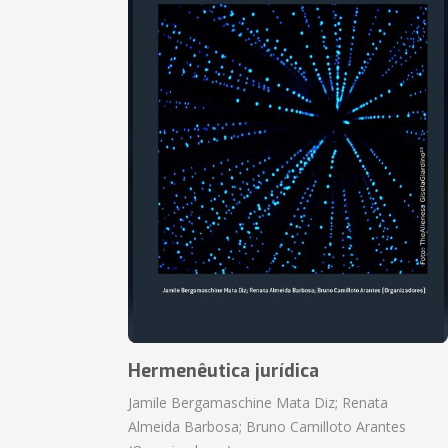
Hermenêutica jurídica
Jamile Bergamaschine Mata Diz; Renata
Almeida Barbosa; Bruno Camilloto Arantes