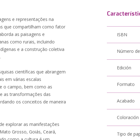
Característi
isagens e representações na
iras que compartilham como fator
 aborda as paisagens e
ISBN
banas como rurais, incluindo
ndígenas e a construção coletiva
Número de
.
Edición
squisas científicas que abrangem
ais em várias escalas
Formato
de e o campo, bem como as
re as transformações das
Acabado
bordando os conceitos de maneira
Coloración
 de explorar as manifestações
o Mato Grosso, Goiás, Ceará,
Tipo de pa
ndo como a cultura é um