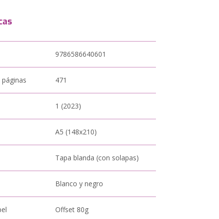
cas
9786586640601
 páginas
471
1 (2023)
A5 (148x210)
Tapa blanda (con solapas)
Blanco y negro
pel
Offset 80g