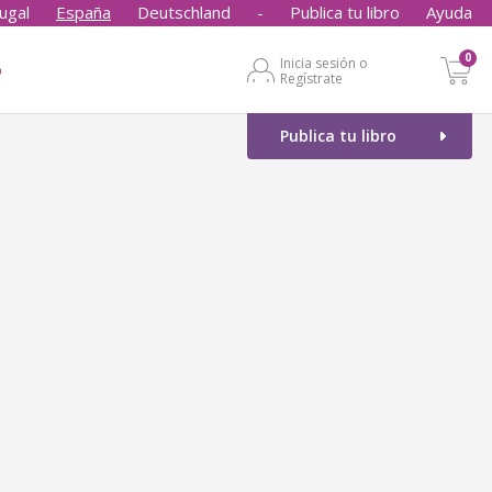
ugal
España
Deutschland
-
Publica tu libro
Ayuda
0
Inicia sesión o
o
Regístrate
Publica tu libro