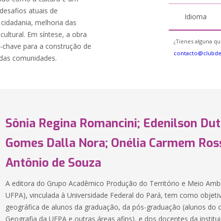
desafios atuais de
Idioma
 cidadania, melhoria das
cultural. Em síntese, a obra
¿Tienes alguna qu
-chave para a construção de
contacto@clubd
 das comunidades.
Sônia Regina Romancini; Edenilson Dutr
Gomes Dalla Nora; Onélia Carmem Ross
Antônio de Souza
A editora do Grupo Acadêmico Produção do Território e Meio Am
UFPA), vinculada à Universidade Federal do Pará, tem como objeti
geográfica de alunos da graduação, da pós-graduação (alunos do
Geografia da UFPA e outras áreas afins), e dos docentes da institu