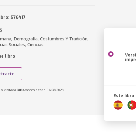
ibro: 576417
s
mana, Demografía, Costumbres Y Tradición,
ncias Sociales, Ciencias
Vers
e libro
impr
xtracto
do visitada
3034
veces desde 01/08/2023
Este libro