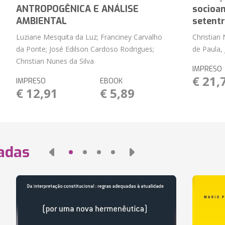
ANTROPOGÊNICA E ANÁLISE
socioam
AMBIENTAL
setentr
Luziane Mesquita da Luz; Franciney Carvalho
Christian
da Ponte; José Edilson Cardoso Rodrigues;
de Paula,
Christian Nunes da Silva
IMPRESO
€ 21,
IMPRESO
EBOOK
€ 12,91
€ 5,89
nadas