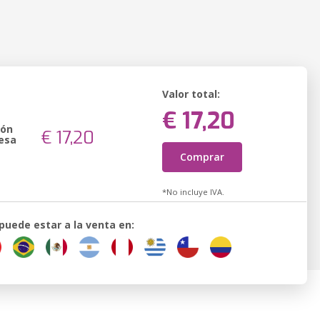
Valor total:
€ 17,20
ión
€ 17,20
esa
Comprar
*No incluye IVA.
 puede estar a la venta en: