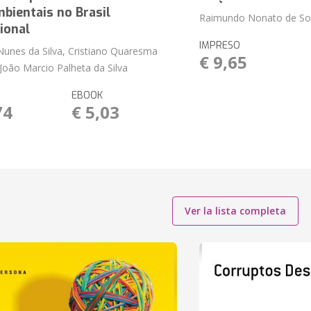
bientais no Brasil
Raimundo Nonato de So
ional
IMPRESO
 Nunes da Silva, Cristiano Quaresma
€ 9,65
 João Marcio Palheta da Silva
EBOOK
74
€ 5,03
Ver la lista completa