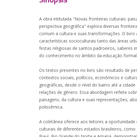
Sinopsis
A obra intitulada "Novas fronteiras culturais: pa
perspectiva geográfica" explora diversas fronte
comum a cultura e suas transformações. O livro
características socioculturais tanto das áreas ur
festas religiosas de santos padroeiros, saberes i
do conhecimento no âmbito da educação formal
Os textos presentes no livro são resultado de pe
contextos sociais, políticos, econômicos e cultur
geográficas, desde o nível do bairro até a cida
relações de gênero. Essa abordagem reflete sob
paisagens, da cultura e suas representações, a
polissêmica.
A coletânea oferece aos leitores a oportunidade
culturais de diferentes estados brasileiros, com
Piauí, Rio Grande do Norte e Amapá, demonstra