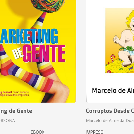
ing de Gente
Corruptos Desde C
ERSONA
Marcelo de Almeida Dua
EBOOK
IMPRESO