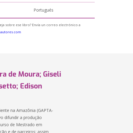
Portugués
eja sobre ese libro? Envía un correo electrónico a
eautores.com
a de Moura; Giseli
etto; Edison
biente na Amazônia (GAPTA-
vo difundir a produção
 curso de Mestrado em
ição e de parceiros; assim