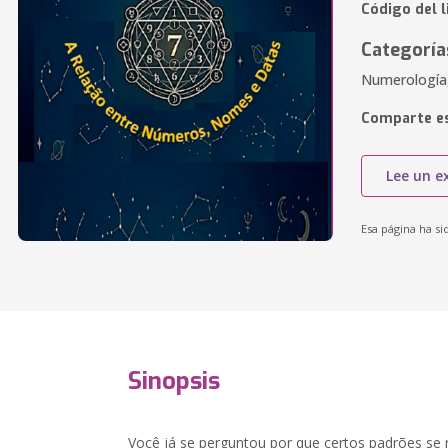
Código del l
Categoría
Numerología,
Comparte es
Lee un e
Esa página ha si
Sinopsis
Você já se perguntou por que certos padrões s