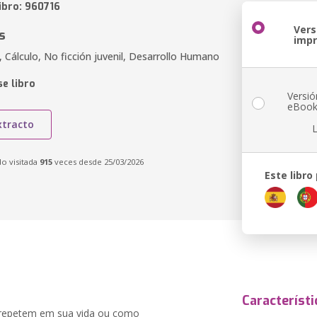
ibro: 960716
Vers
s
imp
 Cálculo, No ficción juvenil, Desarrollo Humano
e libro
Versió
eBoo
xtracto
do visitada
915
veces desde 25/03/2026
Este libro
Característi
e repetem em sua vida ou como