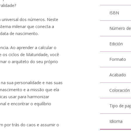
ralidade?
ISBN
 universal dos números. Neste
istema milenar que conecta a
Número de
 data de nascimento.
Edición
cia. Ao aprender a calcular o
 os ciclos de Maturidade, você
Formato
nar o arquiteto do seu próprio
Acabado
 na sua personalidade e nas suas
e nascimento e a missão que ela
Coloración
áticas usar para harmonizar
al e encontrar o equilíbrio
Tipo de pa
Idioma
em por trás do caos e assumir o