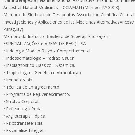
Naturoterapeuta pela International Associative Scientific Comunite
Ancestral Natural Medicines – CCIAMAN (Member Nº 3928).
Membro do Sindicato de Terapeutas Associacion Cientifica Cultural
Investigaciones y Aplicaciones de las Medicinas AlternativasAncest
Paraguay).
Membro do Instituto Brasileiro de Superaprendizagem.
ESPECIALIZAÇÕES e ÁREAS DE PESQUISA
• Iridologia Modelo Raiyd – Comportamental.
• Iridossomatologia – Padrão Gauer.
• Irisdiagnóstico Clássico - Sistêmica.
• Trophologia – Genética e Alimentação.
• Imunoterapia.
• Técnica de Emagrecimento.
• Programa de Rejuvenescimento.
• Shiatzu Corporal.
• Reflexologia Podal.
• Argiloterapia Tópica.
• Psicotranseterapia.
• Psicanálise Integral.