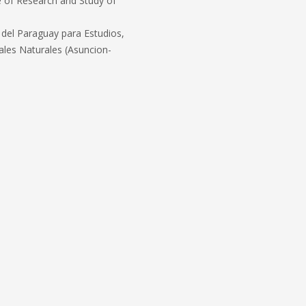
e of Research and Study of
 del Paraguay para Estudios,
rales Naturales (Asuncion-