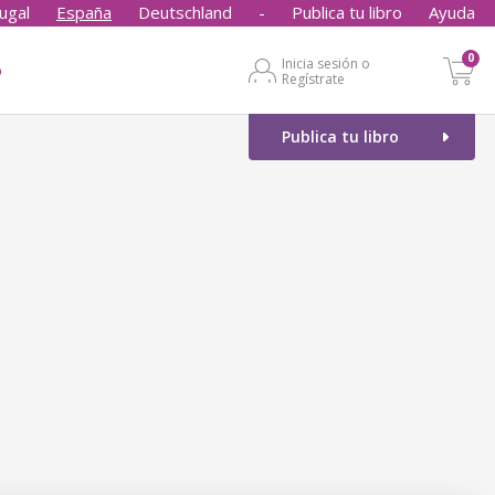
ugal
España
Deutschland
-
Publica tu libro
Ayuda
0
Inicia sesión o
o
Regístrate
Publica tu libro