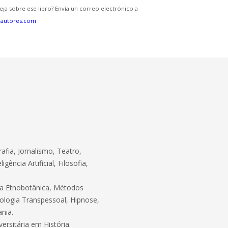
eja sobre ese libro? Envía un correo electrónico a
eautores.com
afia, Jornalismo, Teatro,
gência Artificial, Filosofia,
cia Etnobotânica, Métodos
sicologia Transpessoal, Hipnose,
ania.
ersitária em História.