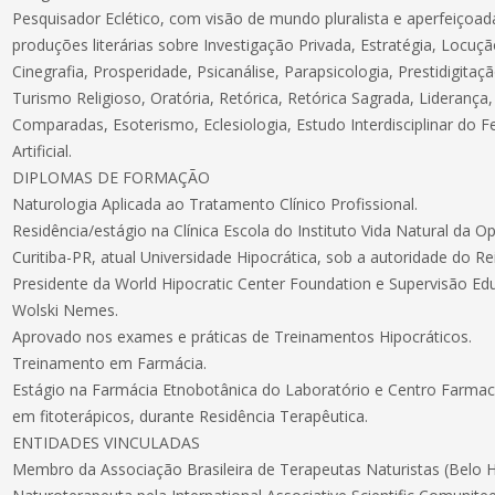
Pesquisador Eclético, com visão de mundo pluralista e aperfeiçoa
produções literárias sobre Investigação Privada, Estratégia, Locuçã
Cinegrafia, Prosperidade, Psicanálise, Parapsicologia, Prestidigitaçã
Turismo Religioso, Oratória, Retórica, Retórica Sagrada, Liderança,
Comparadas, Esoterismo, Eclesiologia, Estudo Interdisciplinar do F
Artificial.
DIPLOMAS DE FORMAÇÃO
Naturologia Aplicada ao Tratamento Clínico Profissional.
Residência/estágio na Clínica Escola do Instituto Vida Natural da Op
Curitiba-PR, atual Universidade Hipocrática, sob a autoridade do R
Presidente da World Hipocratic Center Foundation e Supervisão Edu
Wolski Nemes.
Aprovado nos exames e práticas de Treinamentos Hipocráticos.
Treinamento em Farmácia.
Estágio na Farmácia Etnobotânica do Laboratório e Centro Farmac
em fitoterápicos, durante Residência Terapêutica.
ENTIDADES VINCULADAS
Membro da Associação Brasileira de Terapeutas Naturistas (Belo 