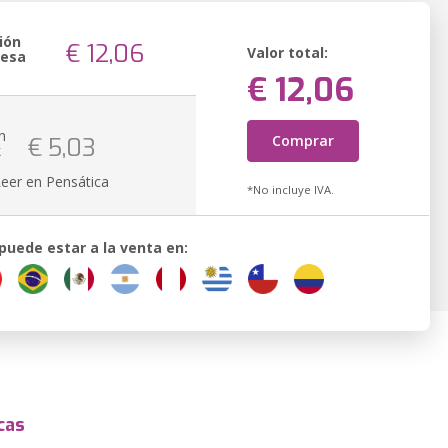
ión
€ 12,06
Valor total:
resa
€ 12,06
n
Comprar
€ 5,03
k
Leer en Pensática
*No incluye IVA.
 puede estar a la venta en:
cas