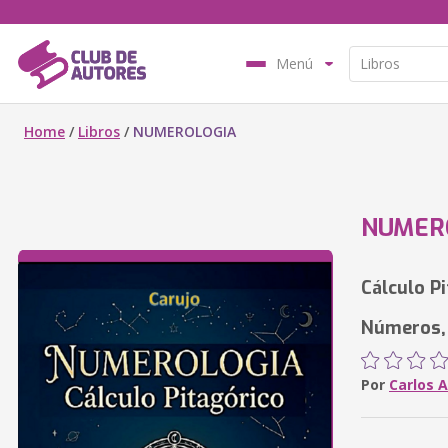
Menú
Home
/
Libros
/
NUMEROLOGIA
NUMER
Cálculo Pi
Números,
Por
Carlos A