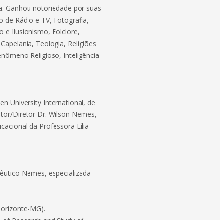
da. Ganhou notoriedade por suas
o de Rádio e TV, Fotografia,
o e Ilusionismo, Folclore,
 Capelania, Teologia, Religiões
enômeno Religioso, Inteligência
en University International, de
eitor/Diretor Dr. Wilson Nemes,
cacional da Professora Lília
êutico Nemes, especializada
Horizonte-MG).