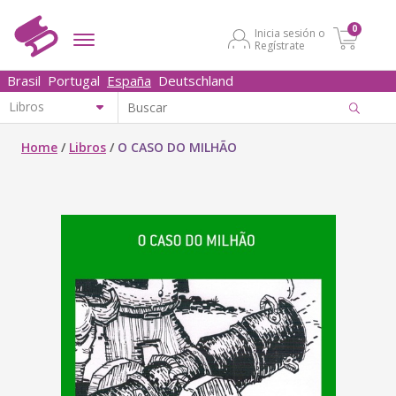
0
Inicia sesión o
Regístrate
Brasil
Portugal
España
Deutschland
Home
/
Libros
/
O CASO DO MILHÃO