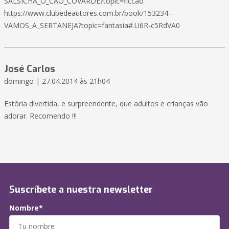
SALSICHA_O_CAO_COVARDE?topic=ficcao
https://www.clubedeautores.com.br/book/153234--
VAMOS_A_SERTANEJA?topic=fantasia#.U6R-c5RdVA0
José Carlos
domingo | 27.04.2014 às 21h04
Estória divertida, e surpreendente, que adultos e crianças vão
adorar. Recomendo !!!
Suscríbete a nuestra newsletter
Nombre*