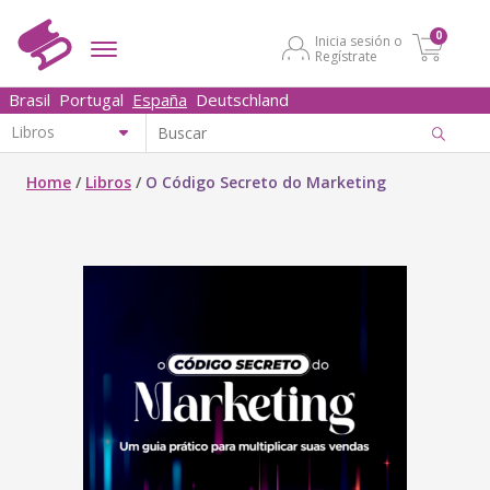
0
Inicia sesión o
Regístrate
Brasil
Portugal
España
Deutschland
Home
/
Libros
/
O Código Secreto do Marketing