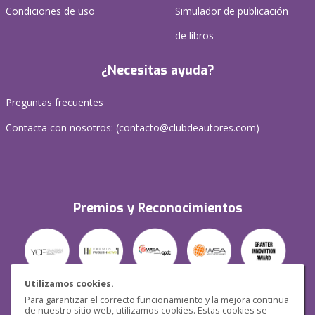
Condiciones de uso
Simulador de publicación
de libros
¿Necesitas ayuda?
Preguntas frecuentes
Contacta con nosotros: (
contacto@clubdeautores.com
)
Premios y Reconocimientos
Utilizamos cookies.
Para garantizar el correcto funcionamiento y la mejora continua
Seguridad
de nuestro sitio web, utilizamos cookies. Estas cookies se