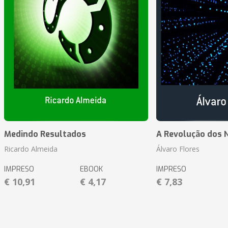
Medindo Resultados
A Revolução dos 
Ricardo Almeida
Álvaro Flores
IMPRESO
EBOOK
IMPRESO
€ 10,91
€ 4,17
€ 7,83