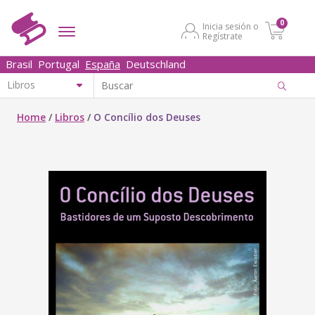
0
Inicia sesión o
Regístrate
Brasil
Portugal
España
Deutschland
Home
/
Libros
/
O Concílio dos Deuses