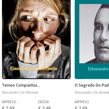
Temos Companhia...
O Segredo Do Pad
Elessandro De Almeida
Elessandro De Almei
IMPRESO
EBOOK
IMPRESO
€ 7,69
€ 3,48
€ 7,69