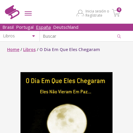
0
Inicia sesión o
Regístrate
Brasil
Portugal
España
Deutschland
Home
/
Libros
/
O Dia Em Que Eles Chegaram