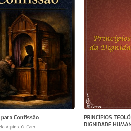
 para Confissão
PRINCÍPIOS TEOLÓ
DIGNIDADE HUMA
elo Aquino. O. Carm