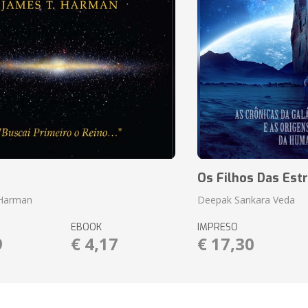
o
Os Filhos Das Estr
 Harman
Deepak Sankara Veda
EBOOK
IMPRESO
9
€ 4,17
€ 17,30