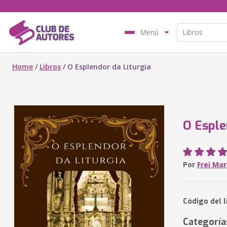
Menú
Home
/
Libros
/
O Esplendor da Liturgia
O Esple
Por
Frei Ma
Código del l
Categoría