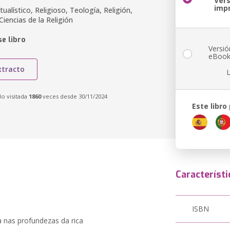
Ver
imp
tualístico, Religioso, Teología, Religión,
Ciencias de la Religión
e libro
Versió
eBoo
xtracto
do visitada
1860
veces desde 30/11/2024
Este libro
Característi
ISBN
 nas profundezas da rica