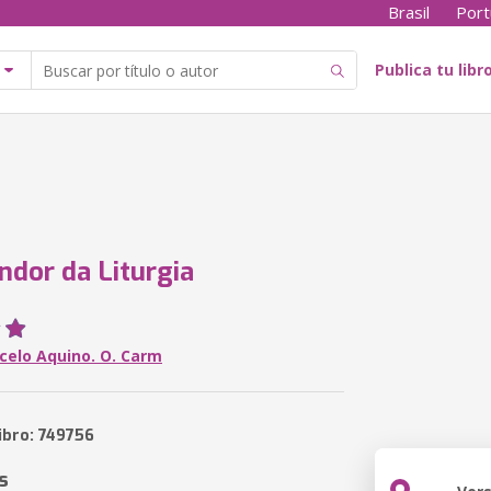
Brasil
Port
Publica tu libr
ndor da Liturgia
rcelo Aquino. O. Carm
ibro: 749756
s