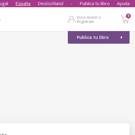
ugal
España
Deutschland
-
Publica tu libro
Ayuda
0
Inicia sesión o
o
Regístrate
Publica tu libro