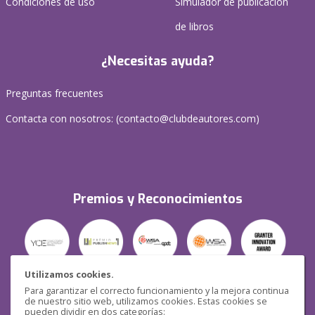
Condiciones de uso
Simulador de publicación
de libros
¿Necesitas ayuda?
Preguntas frecuentes
Contacta con nosotros: (
contacto@clubdeautores.com
)
Premios y Reconocimientos
Utilizamos cookies.
Para garantizar el correcto funcionamiento y la mejora continua
Seguridad
de nuestro sitio web, utilizamos cookies. Estas cookies se
pueden dividir en dos categorías: