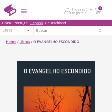
0
Inicia sesión o
Regístrate
Brasil
Portugal
España
Deutschland
Home
/
Libros
/
O EVANGELHO ESCONDIDO