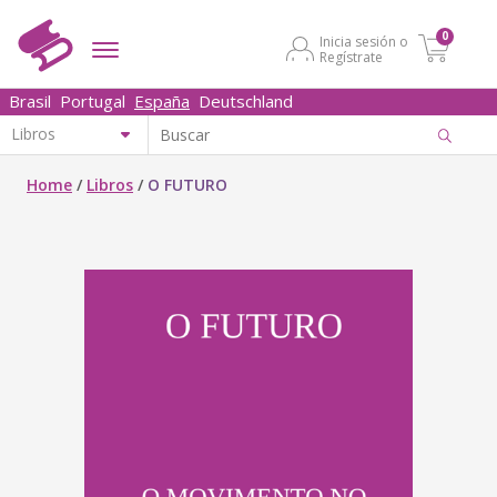
0
Inicia sesión o
Regístrate
Brasil
Portugal
España
Deutschland
Home
/
Libros
/
O FUTURO