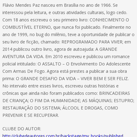
Flávio Mendes Paz nasceu em Brasília no ano de 1966. Se
interessou pela leitura, e outras atividades culturais, logo cedo.
Com 18 anos escreveu o seu primeiro livro: CONHECIMENTO O
COMBUSTÍVEL ETERNO, que nunca foi publicado. Finalmente no
ano de 1999, no bug do milênio, teve a oportunidade de publicar o
seu livro de ficção, chamado: REPROGRAMADO PARA VIVER; em
2014 publicou outro livro, agora de autoajuda: A GRANDE
AVENTURA DA VIDA. Em 2010 escreveu e publicou um romance
policial intitulado: O ASSALTO – O Envolvimento Do Adolescente
Com Armas De Fogo. Agora está prestes a publicar a sua obra
prima: O GRANDE DESAFIO DA VIDA – VIVER BEM E SER FELIZ.
No intervalo entre esses livros, escreveu outras histórias e
crônicas que ainda não foram publicados como: BRINCADEIRAS
DE CRIANÇA; O FIM DA HUMANIDADE; AS MÁQUINAS; ESTUPRO;
RESTAURAÇÃO DO SISTEMA; ÁLCOOL E DROGAS, COMO
PREVENIR E SE RECUPERAR.
CLUBE DO AUTOR:
http://clubedeautores.com.br/backstage/my_books/published