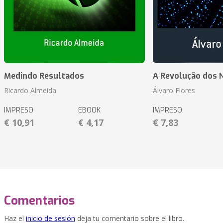
Medindo Resultados
A Revolução dos 
Ricardo Almeida
Álvaro Flores
IMPRESO
EBOOK
IMPRESO
€ 10,91
€ 4,17
€ 7,83
Comentarios
Haz el
inicio de sesión
deja tu comentario sobre el libro.