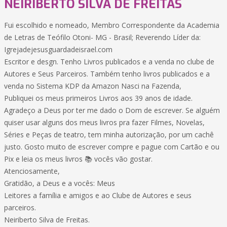
NEIRIBERTO SILVA DE FREITAS
Fui escolhido e nomeado, Membro Correspondente da Academia
de Letras de Teófilo Otoni- MG - Brasil; Reverendo Líder da:
Igrejadejesusguardadeisrael.com
Escritor e desgn. Tenho Livros publicados e a venda no clube de
Autores e Seus Parceiros. Também tenho livros publicados e a
venda no Sistema KDP da Amazon Nasci na Fazenda,
Publiquei os meus primeiros Livros aos 39 anos de idade.
Agradeço a Deus por ter me dado o Dom de escrever. Se alguém
quiser usar alguns dos meus livros pra fazer Filmes, Novelas,
Séries e Peças de teatro, tem minha autorização, por um cachê
justo. Gosto muito de escrever compre e pague com Cartão e ou
Pix e leia os meus livros 📚 vocês vão gostar.
Atenciosamente,
Gratidão, a Deus e a vocês: Meus
Leitores a família e amigos e ao Clube de Autores e seus
parceiros.
Neiriberto Silva de Freitas.