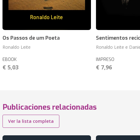
Os Passos de um Poeta
Sentimentos reci
Ronaldo Leite
Ronaldo Leite e Dani
EBOOK
IMPRESO
€ 5,03
€ 7,96
Publicaciones relacionadas
Ver la lista completa