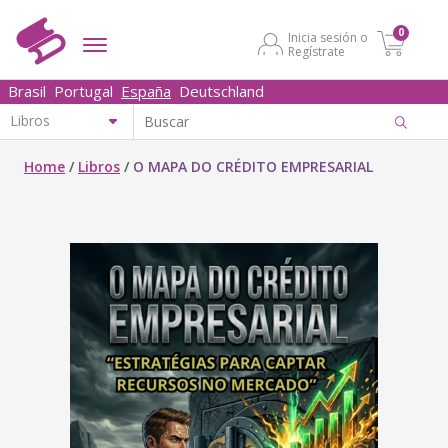
0
Inicia sesión o
Regístrate
Brasil
Portugal
España
Deutschland
Home
/
Libros
/
O MAPA DO CRÉDITO EMPRESARIAL