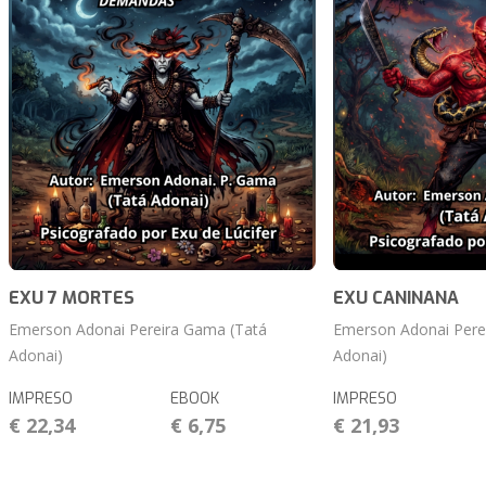
EXU 7 MORTES
EXU CANINANA
Emerson Adonai Pereira Gama (Tatá
Emerson Adonai Pere
Adonai)
Adonai)
IMPRESO
EBOOK
IMPRESO
€ 22,34
€ 6,75
€ 21,93