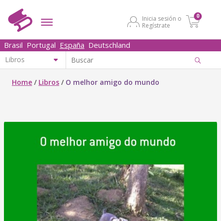
0
Inicia sesión o
Regístrate
Brasil
Portugal
España
Deutschland
Home
/
Libros
/
O melhor amigo do mundo