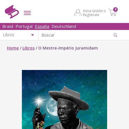
0
Inicia sesión o
Regístrate
Brasil
Portugal
España
Deutschland
Home
/
Libros
/
O Mestre-Império Juramidam