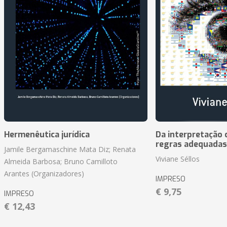
Hermenêutica jurídica
Da interpretação c
regras adequadas
Jamile Bergamaschine Mata Diz; Renata
Viviane Séllos
Almeida Barbosa; Bruno Camilloto
Arantes (Organizadores)
IMPRESO
€ 9,75
IMPRESO
€ 12,43