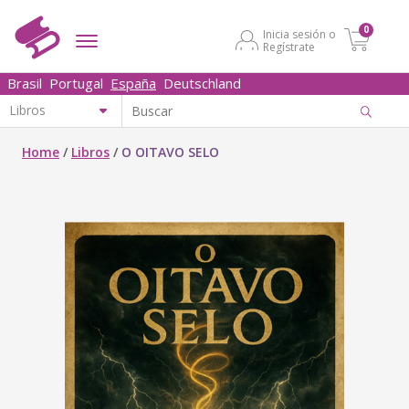
0
Inicia sesión o
Regístrate
Brasil
Portugal
España
Deutschland
Home
/
Libros
/
O OITAVO SELO