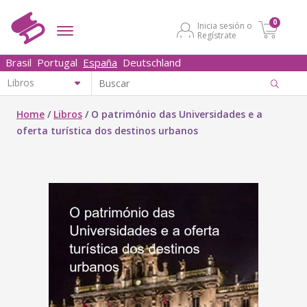
0
Inicia sesión o
Regístrate
Brasil
Portugal
España
Deutschland
Home
/
Libros
/
O património das Universidades e a
oferta turística dos destinos urbanos