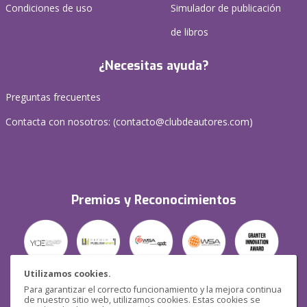
Condiciones de uso
Simulador de publicación
de libros
¿Necesitas ayuda?
Preguntas frecuentes
Contacta con nosotros: (
contacto@clubdeautores.com
)
Premios y Reconocimientos
Utilizamos cookies.
Para garantizar el correcto funcionamiento y la mejora continua
Seguridad
de nuestro sitio web, utilizamos cookies. Estas cookies se