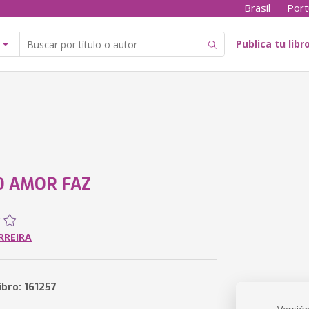
Brasil
Port
Publica tu libr
O AMOR FAZ
RREIRA
ibro: 161257