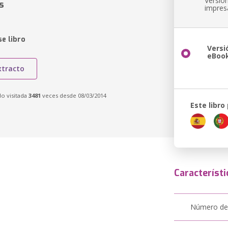
Versió
s
impres
e libro
Versi
eBoo
xtracto
do visitada
3481
veces desde 08/03/2014
Este libro
Característi
Número de