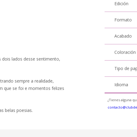
Edición
Formato
Acabado
Coloración
s dois lados desse sentimento,
Tipo de pa
trando sempre a realidade,
Idioma
 que se foi e momentos felizes
¿Tienes alguna qu
contacto@clubd
s belas poesias.