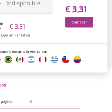
n
Indisponible
a
€ 3,31
Comprar
ón
€ 3,31
k
Leer en Pensática
 puede estar a la venta en:
cas
 páginas
48