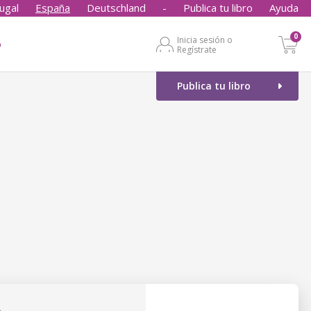
ugal
España
Deutschland
-
Publica tu libro
Ayuda
0
Inicia sesión o
o
Regístrate
Publica tu libro