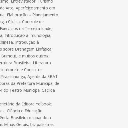
ismo, Entrevistador, Turismo
ia da Arte, Aperfeiçoamento em
rária, Elaboração – Planejamento
gia Clínica, Controle de
xercícios na Terceira Idade,
ia, Introdução à Imunologia,
Chinesa, Introdução à
s sobre Drenagem Linfática,
Burnout, e muitos outros.
ratura Brasileira, Literatura
 intérprete e Consultor
e Pirassununga, Agente da SBAT
Obras da Prefeitura Municipal de
or do Teatro Municipal Cacilda
prietário da Editora Yolbook;
es, Ciência e Educação
cia Brasileira ocupando a
, Minas Gerais; faz palestras