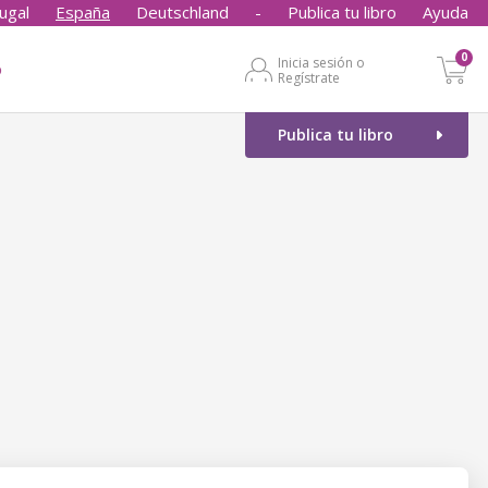
ugal
España
Deutschland
-
Publica tu libro
Ayuda
0
Inicia sesión o
o
Regístrate
Publica tu libro