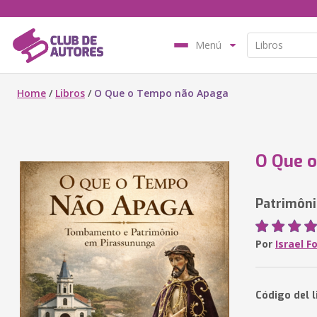
Menú
Home
/
Libros
/
O Que o Tempo não Apaga
O Que 
Patrimôn
Por
Israel F
Código del 