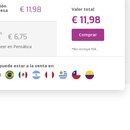
ión
€ 11,98
Valor total:
resa
€ 11,98
n
Comprar
€ 6,75
k
Leer en Pensática
*No incluye IVA.
 puede estar a la venta en: