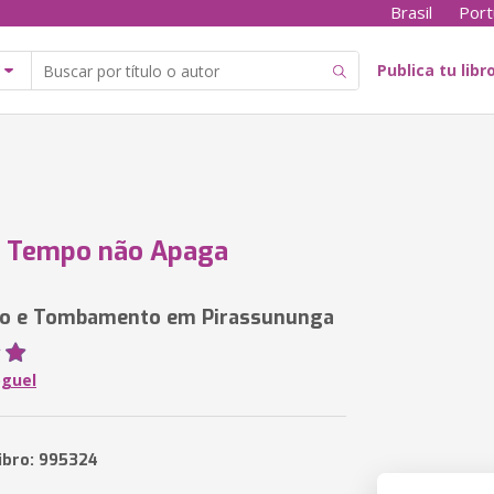
Brasil
Port
Publica tu libr
o Tempo não Apaga
io e Tombamento em Pirassununga
oguel
libro: 995324