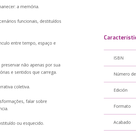
manecer: a memória.
nários funcionais, destituídos
Característi
ínculo entre tempo, espaço e
ISBN
e preservar não apenas por sua
órias e sentidos que carrega.
Número de
rativa coletiva.
Edición
formações, falar sobre
Formato
cia.
Acabado
stituído ou esquecido.