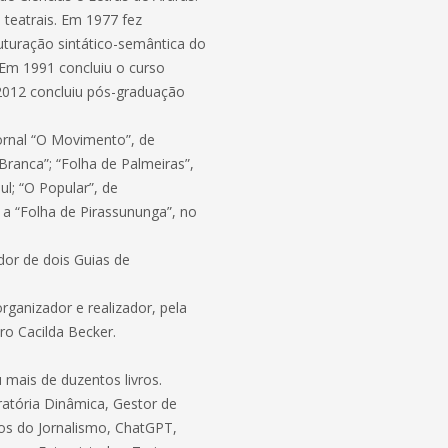
 teatrais. Em 1977 fez
turação sintático-semântica do
o. Em 1991 concluiu o curso
2012 concluiu pós-graduação
ornal “O Movimento”, de
Branca”; “Folha de Palmeiras”,
l; “O Popular”, de
, a “Folha de Pirassununga”, no
ador de dois Guias de
rganizador e realizador, pela
ro Cacilda Becker.
 mais de duzentos livros.
ratória Dinâmica, Gestor de
tos do Jornalismo, ChatGPT,