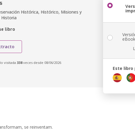
s
Vers
imp
eservación Histórica, Histórico, Misiones y
 Historia
e libro
Versió
eBoo
xtracto
do visitada
338
veces desde 08/06/2026
Este libro
ransformam, se reinventam.