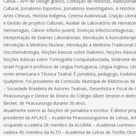
Canva – APP de Design gráfico, Contação de Histórias, Radiojornal
Cultural, Jornalismo Esportivo, Jornalismo Investi9gativo, A Histór
Artes Cênicas, História Indígena, Cinema Audiovisual, Criação Lite
e Gestão de projetos Culturais, Auxiliar de Laboratório de Hematolo
Hemorragias, Câncer Infanto-juvenil, Doenças infectocontagiosas, E
Interpretação de Exames Laboratoriais, Introdução à Auriculoterap
Introdução à Medicina Nuclear, Introdução a Medicina Tradicional 
Oncohematologia, Noções básicas sobre Diabetes, Noções Básica
Noções Básicas sobre Tomografia Computadorizada, Síndrome de 
Israel Foguel é professor de Língua Portuguesa, Língua Inglesa, Lite
norte-americana e Técnica Teatral. É jornalista, pedagogo, tradutor
Qualytime. Foi presidente da Comissão Municipal de Bibliotecas d
– Sociedade Brasileira de Autores Teatrais, Desenhista e Fiscal de 
Pirassununga e Diretor de Ensino do Colégio Albert Einstein e diret
Becker, de Pirassununga durante 30 anos.
Atualmente exerce as funções de jornalista e escritor. É diretor pro
presidente da APLACE – Academia Pirassununguense de Letras, Art
ocupando a cadeira 28; membro da ALUBRA – Academia Luminescên
cadeira 45; membro da ALTO - Academia de Letras de Teófilo Otoni