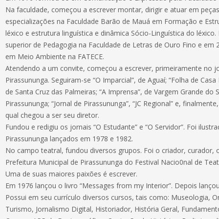
Na faculdade, começou a escrever montar, dirigir e atuar em peças
especializações na Faculdade Barão de Mauá em Formação e Estru
léxico e estrutura linguística e dinâmica Sócio-Linguística do léxic
superior de Pedagogia na Faculdade de Letras de Ouro Fino e em 
em Meio Ambiente na FATECE.
Atendendo a um convite, começou a escrever, primeiramente no j
Pirassununga. Seguiram-se “O Imparcial”, de Aguaí; “Folha de Casa 
de Santa Cruz das Palmeiras; “A Imprensa”, de Vargem Grande do Su
Pirassununga; “Jornal de Pirassununga”, “JC Regional” e, finalmente
qual chegou a ser seu diretor.
Fundou e redigiu os jornais “O Estudante” e “O Servidor”. Foi ilustr
Pirassununga lançados em 1978 e 1982.
No campo teatral, fundou diversos grupos. Foi o criador, curador, o
Prefeitura Municipal de Pirassununga do Festival Nacio0nal de Teat
Uma de suas maiores paixões é escrever.
Em 1976 lançou o livro “Messages from my Interior”. Depois lançou
Possui em seu currículo diversos cursos, tais como: Museologia, O
Turismo, Jornalismo Digital, Historiador, História Geral, Fundamen