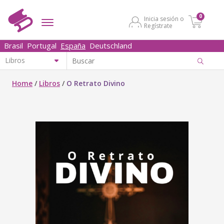
0
Inicia sesión o
Regístrate
Brasil
Portugal
España
Deutschland
Home
/
Libros
/
O Retrato Divino