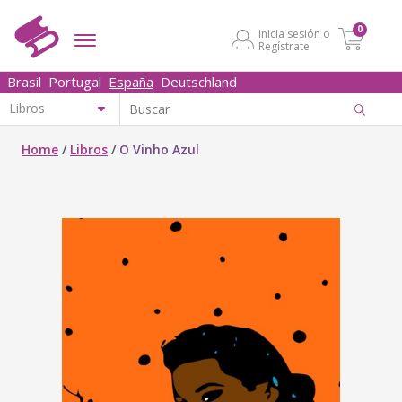
0
Inicia sesión o
Regístrate
Brasil
Portugal
España
Deutschland
Home
/
Libros
/
O Vinho Azul