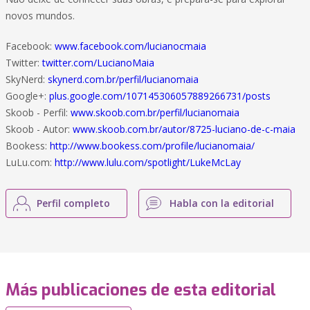
novos mundos.
Facebook:
www.facebook.com/lucianocmaia
Twitter:
twitter.com/LucianoMaia
SkyNerd:
skynerd.com.br/perfil/lucianomaia
Google+:
plus.google.com/107145306057889266731/posts
Skoob - Perfil:
www.skoob.com.br/perfil/lucianomaia
Skoob - Autor:
www.skoob.com.br/autor/8725-luciano-de-c-maia
Bookess:
http://www.bookess.com/profile/lucianomaia/
LuLu.com:
http://www.lulu.com/spotlight/LukeMcLay
Perfil completo
Habla con la editorial
Más publicaciones de esta editorial