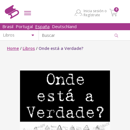
0
Inicia sesión o
Regístrate
Brasil
Portugal
España
Deutschland
Home
/
Libros
/
Onde está a Verdade?