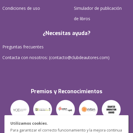
Condiciones de uso
Simulador de publicación
de libros
¿Necesitas ayuda?
Preguntas frecuentes
Contacta con nosotros: (
contacto@clubdeautores.com
)
Premios y Reconocimientos
Utilizamos cookies.
Para garantizar el correcto funcionamiento y la mejora continua
Seguridad