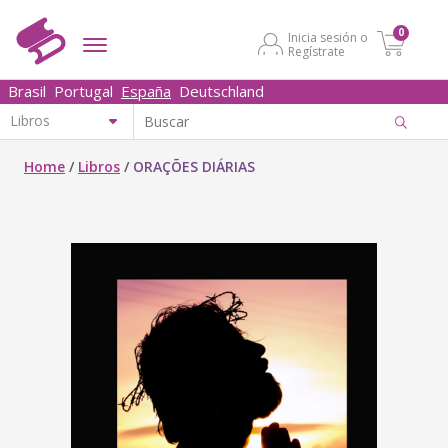
0
Inicia sesión o
Regístrate
Brasil
Portugal
España
Deutschland
Home
/
Libros
/
ORAÇÕES DIÁRIAS