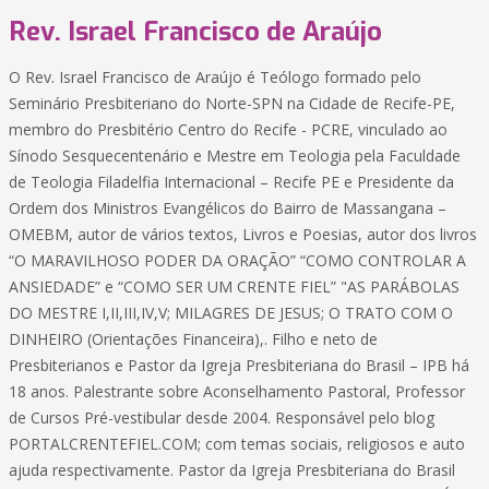
Rev. Israel Francisco de Araújo
O Rev. Israel Francisco de Araújo é Teólogo formado pelo
Seminário Presbiteriano do Norte-SPN na Cidade de Recife-PE,
membro do Presbitério Centro do Recife - PCRE, vinculado ao
Sínodo Sesquecentenário e Mestre em Teologia pela Faculdade
de Teologia Filadelfia Internacional – Recife PE e Presidente da
Ordem dos Ministros Evangélicos do Bairro de Massangana –
OMEBM, autor de vários textos, Livros e Poesias, autor dos livros
“O MARAVILHOSO PODER DA ORAÇÃO” “COMO CONTROLAR A
ANSIEDADE” e “COMO SER UM CRENTE FIEL” "AS PARÁBOLAS
DO MESTRE I,II,III,IV,V; MILAGRES DE JESUS; O TRATO COM O
DINHEIRO (Orientações Financeira),. Filho e neto de
Presbiterianos e Pastor da Igreja Presbiteriana do Brasil – IPB há
18 anos. Palestrante sobre Aconselhamento Pastoral, Professor
de Cursos Pré-vestibular desde 2004. Responsável pelo blog
PORTALCRENTEFIEL.COM; com temas sociais, religiosos e auto
ajuda respectivamente. Pastor da Igreja Presbiteriana do Brasil