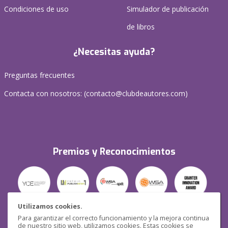
Condiciones de uso
Simulador de publicación
de libros
¿Necesitas ayuda?
Preguntas frecuentes
Contacta con nosotros: (
contacto@clubdeautores.com
)
Premios y Reconocimientos
Utilizamos cookies.
Para garantizar el correcto funcionamiento y la mejora continua
Seguridad
de nuestro sitio web, utilizamos cookies. Estas cookies se