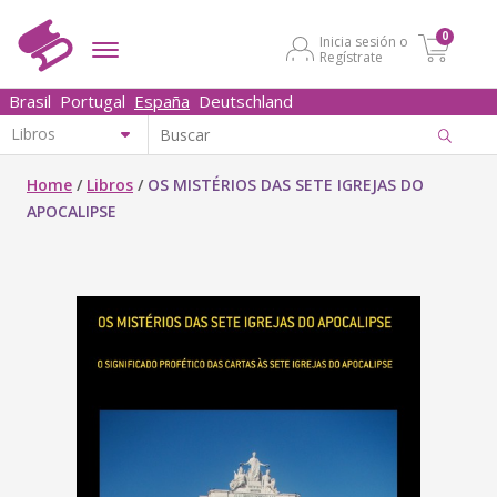
0
Inicia sesión o
Regístrate
Brasil
Portugal
España
Deutschland
Home
/
Libros
/
OS MISTÉRIOS DAS SETE IGREJAS DO
APOCALIPSE