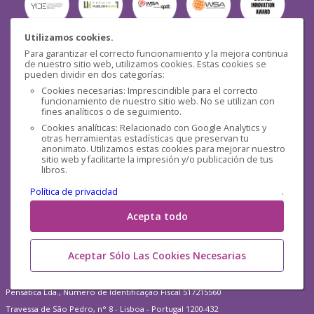
Utilizamos cookies.
Para garantizar el correcto funcionamiento y la mejora continua
Seguridad
de nuestro sitio web, utilizamos cookies. Estas cookies se
pueden dividir en dos categorías:
Cookies necesarias: Imprescindible para el correcto
funcionamiento de nuestro sitio web. No se utilizan con
fines analíticos o de seguimiento.
Cookies analíticas: Relacionado con Google Analytics y
otras herramientas estadísticas que preservan tu
Redes sociales
anonimato. Utilizamos estas cookies para mejorar nuestro
sitio web y facilitarte la impresión y/o publicación de tus
libros.
Política de privacidad
.
Acepta todo
Aceptar Sólo Las Cookies Necesarias
Pensática Lda., Número de Identificação Fiscal 517215560
Travessa de São Pedro, n° 8 - Lisboa - Portugal 1200-432