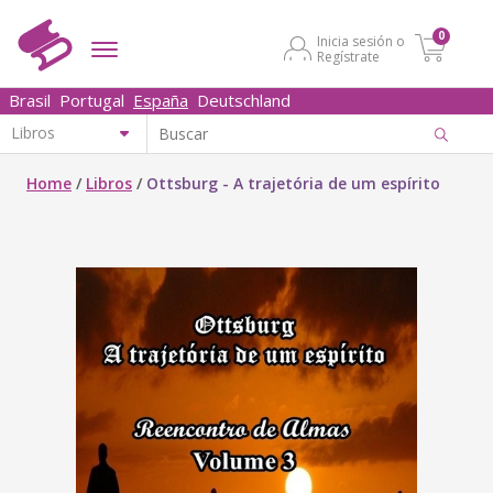
0
Inicia sesión o
Regístrate
Brasil
Portugal
España
Deutschland
Home
/
Libros
/
Ottsburg - A trajetória de um espírito