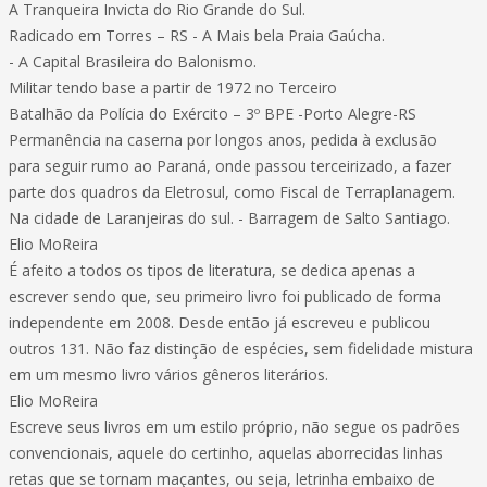
A Tranqueira Invicta do Rio Grande do Sul.
Radicado em Torres – RS - A Mais bela Praia Gaúcha.
- A Capital Brasileira do Balonismo.
Militar tendo base a partir de 1972 no Terceiro
Batalhão da Polícia do Exército – 3º BPE -Porto Alegre-RS
Permanência na caserna por longos anos, pedida à exclusão
para seguir rumo ao Paraná, onde passou terceirizado, a fazer
parte dos quadros da Eletrosul, como Fiscal de Terraplanagem.
Na cidade de Laranjeiras do sul. - Barragem de Salto Santiago.
Elio MoReira
É afeito a todos os tipos de literatura, se dedica apenas a
escrever sendo que, seu primeiro livro foi publicado de forma
independente em 2008. Desde então já escreveu e publicou
outros 131. Não faz distinção de espécies, sem fidelidade mistura
em um mesmo livro vários gêneros literários.
Elio MoReira
Escreve seus livros em um estilo próprio, não segue os padrões
convencionais, aquele do certinho, aquelas aborrecidas linhas
retas que se tornam maçantes, ou seja, letrinha embaixo de