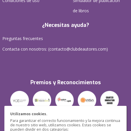
Condiciones de uso
Simulador de publicación
de libros
¿Necesitas ayuda?
Preguntas frecuentes
Contacta con nosotros: (
contacto@clubdeautores.com
)
Premios y Reconocimientos
Utilizamos cookies.
Para garantizar el correcto funcionamiento y la mejora continua
Seguridad
de nuestro sitio web, utilizamos cookies. Estas cookies se
pueden dividir en dos categorías: