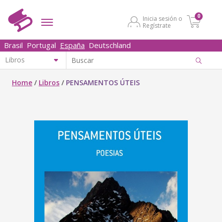
0
Inicia sesión o
Regístrate
Brasil
Portugal
España
Deutschland
Home
/
Libros
/
PENSAMENTOS ÚTEIS