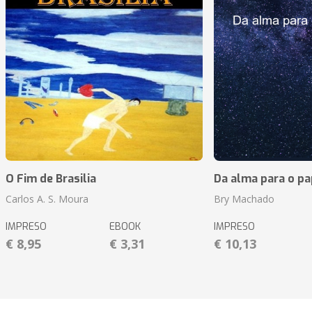
O Fim de Brasilia
Da alma para o pa
Carlos A. S. Moura
Bry Machado
IMPRESO
EBOOK
IMPRESO
€ 8,95
€ 3,31
€ 10,13