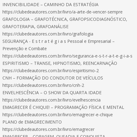
INVENCIBILIDADE – CAMINHO DA ESTRATÉGIA
https://clubedeautores.com.br/livro/a-arte-de-vencer-sempre
GRAFOLOGIA – GRAFOTÉCNICA, GRAFOPSICODIAGNÓSTICO,
GRAFOTERAPIA, GRAFOANÁLISE
https://clubedeautores.com.br/livro/grafologia
SEGURANÇA - E s t r a t é g i a s Pessoal e Empresarial –
Prevenção e Combate
https://clubedeautores.com.br/livro/seguranca-e-s-t-r-a-t-e-g-i-a-s
ESPIRITISMO – TRANSE, HIPNOTISMO, REENCARNAÇÃO
https://clubedeautores.com.br/livro/espiritismo-2
CNH – FORMAÇÃO DO CONDUTOR DE VEÍCULOS
https://clubedeautores.com.br/livro/cnh-2
ENVELHESCÊNCIA – O SHOW DA QUARTA IDADE
https://clubedeautores.com.br/livro/evelhescencia
EMAGRECER É CHIQUE! – PROGRAMAÇÃO FÍSICA E MENTAL
https://clubedeautores.com.br/livro/emagrecer-e-chique
PLANO de EMAGRECIMENTO
https://clubedeautores.com.br/livro/emagrecer
EMAGRECER – CORAGEM, OUSADIA E CONQUISTA