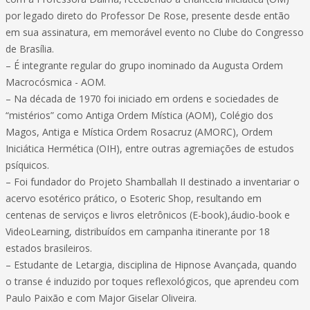
por legado direto do Professor De Rose, presente desde então
em sua assinatura, em memorável evento no Clube do Congresso
de Brasília.
– É integrante regular do grupo inominado da Augusta Ordem
Macrocósmica - AOM.
– Na década de 1970 foi iniciado em ordens e sociedades de
“mistérios” como Antiga Ordem Mística (AOM), Colégio dos
Magos, Antiga e Mística Ordem Rosacruz (AMORC), Ordem
Iniciática Hermética (OIH), entre outras agremiações de estudos
psíquicos.
– Foi fundador do Projeto Shamballah II destinado a inventariar o
acervo esotérico prático, o Esoteric Shop, resultando em
centenas de serviços e livros eletrônicos (E-book),áudio-book e
VideoLearning, distribuídos em campanha itinerante por 18
estados brasileiros.
– Estudante de Letargia, disciplina de Hipnose Avançada, quando
o transe é induzido por toques reflexológicos, que aprendeu com
Paulo Paixão e com Major Giselar Oliveira.