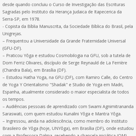
desde quando concluiu o Curso de Investigação das Escrituras
Sagradas pelo Instituto da Herança Judaica de Itapecerica da
Serra-SP, em 1978.
- Copista da Bíblia Manuscrita, da Sociedade Bíblica do Brasil, pela
Unigrejas.
– Frequentou a Universidade da Grande Fraternidade Universal
(GFU-DF).
– Praticou Yôga e estudou Cosmobilogia na GFU, sob a tutela de
Dom Ferriz Olivares, discípulo de Serge Reynauld de La Ferrière
(Chandra Bala), em Brasília (DF).
– Estudou Hatha Yoga, na GFU (DF), com Ramiro Calle, do Centro
de Yoga Y Orientalismo "Shadak" e Studio de Yoga em Madri,
Espanha, atualmente considerado o maior especialista de todos
os tempos.
– Audiências pessoais de aprendizado com Swami Agnimitrananda
Saraswati, com quem estudou Kunalini Yôga e Mantra Yôga.
– Ingressou, ainda na adolescência, como membro do Instituto
Brasileiro de Yôga (hoje, UNYôga), em Brasília (DF), onde estudou
com a Professora Dalma, recebendo a chancela iniciática (OM)