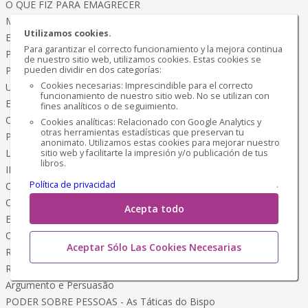
O QUE FIZ PARA EMAGRECER
Meu Método Terapêutico
Utilizamos cookies.
EMAGRECER é Chique!
Para garantizar el correcto funcionamiento y la mejora continua
Programação Física e Mental
de nuestro sitio web, utilizamos cookies. Estas cookies se
PLANO de Emagrecimento
pueden dividir en dos categorías:
Cookies necesarias: Imprescindible para el correcto
Um estilo de Vida Saudável
funcionamiento de nuestro sitio web. No se utilizan con
EMAGRECER
fines analíticos o de seguimiento.
Coragem, Ousadia e Conquista
Cookies analíticas: Relacionado con Google Analytics y
otras herramientas estadísticas que preservan tu
Pássaros Encantados da AMAZÔNIA
anonimato. Utilizamos estas cookies para mejorar nuestro
Livro de Colorir
sitio web y facilitarte la impresión y/o publicación de tus
libros.
INVENCÍVEL
Política de privacidad
.
Caminho da Estratégia de Miyamoto Musashi
CIÊNCIA OCULTA
Acepta todo
Esoterismo - Magia Sociedades Secretas
ORATÓRIA SAGRADA
Aceptar Sólo Las Cookies Necesarias
Retórica para Pregadores
RETÓRICA
Argumento e Persuasão
PODER SOBRE PESSOAS - As Táticas do Bispo