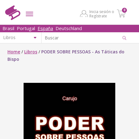
0
Inicia sesión o
Regístrate
Brasil
Portugal
España
Deutschland
Home
/
Libros
/
PODER SOBRE PESSOAS - As Táticas do
Bispo