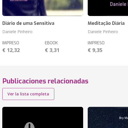
Diário de uma Sensitiva
Meditação Diária
Daniele Pinheiro
Daniele Pinheiro
IMPRESO
EBOOK
IMPRESO
€ 12,32
€ 3,31
€ 9,35
Publicaciones relacionadas
Ver la lista completa