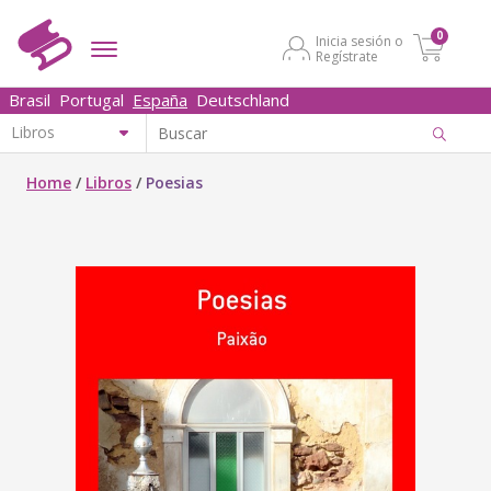
0
Inicia sesión o
Regístrate
Brasil
Portugal
España
Deutschland
Home
/
Libros
/
Poesias