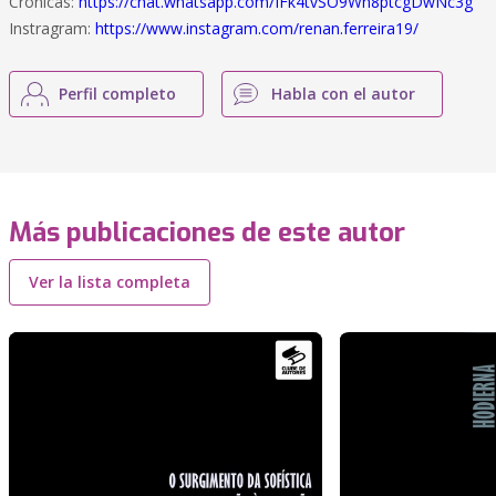
Crônicas:
https://chat.whatsapp.com/IFk4tvSO9Wh8ptcgDwNc3g
Instragram:
https://www.instagram.com/renan.ferreira19/
Perfil completo
Habla con el autor
Más publicaciones de este autor
Ver la lista completa