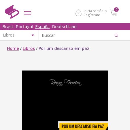
0
Inicia sesión o
Regístrate
Brasil
Portugal
España
Deutschland
Home
/
Libros
/
Por um descanso em paz