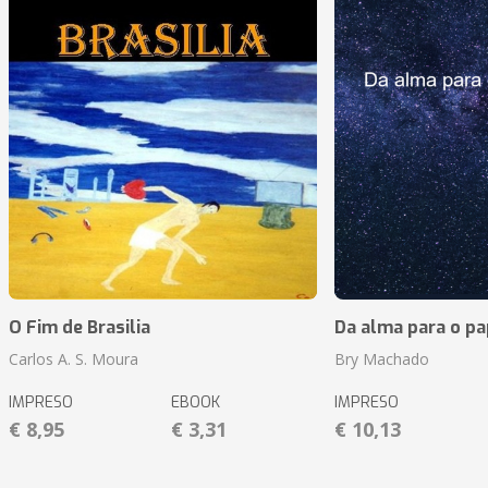
O Fim de Brasilia
Da alma para o pa
Carlos A. S. Moura
Bry Machado
IMPRESO
EBOOK
IMPRESO
€ 8,95
€ 3,31
€ 10,13