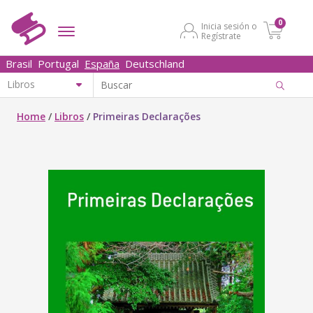
0
Inicia sesión o
Regístrate
Brasil
Portugal
España
Deutschland
Home
/
Libros
/
Primeiras Declarações