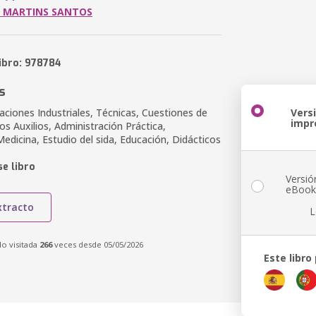
N MARTINS SANTOS
ibro: 978784
s
aciones Industriales, Técnicas, Cuestiones de
Vers
impr
os Auxilios, Administración Práctica,
edicina, Estudio del sida, Educación, Didácticos
e libro
Versió
eBoo
xtracto
L
do visitada
266
veces desde 05/05/2026
Este libro