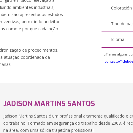
, giro em bloco, elevação a
luindo ambientes industriais,
Coloración
 Também são apresentados estudos
eventivas, permitindo ao leitor
Tipo de pa
mas como e por que cada ação
Idioma
adronização de procedimentos,
¿Tienes alguna qu
da atuação coordenada da
contacto@clubd
umanas.
JADISON MARTINS SANTOS
Jadison Martins Santos é um profissional altamente qualificado e 
do trabalho. Formado em segurança do trabalho desde 2008, é re
na área, com uma sólida trajetória profissional.