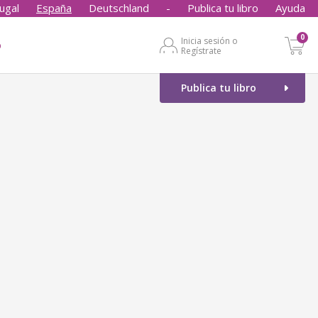
ugal
España
Deutschland
-
Publica tu libro
Ayuda
0
Inicia sesión o
o
Regístrate
Publica tu libro