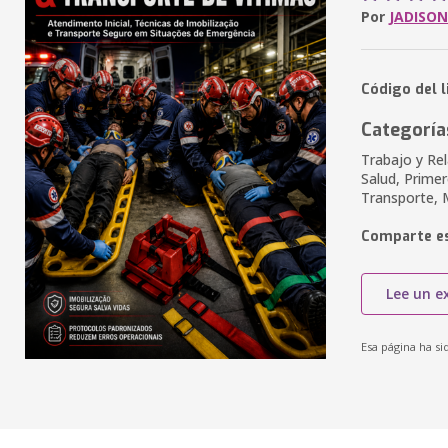
Por
JADISO
Código del l
Categoría
Trabajo y Rel
Salud, Primer
Transporte, M
Comparte es
Lee un e
Esa página ha si