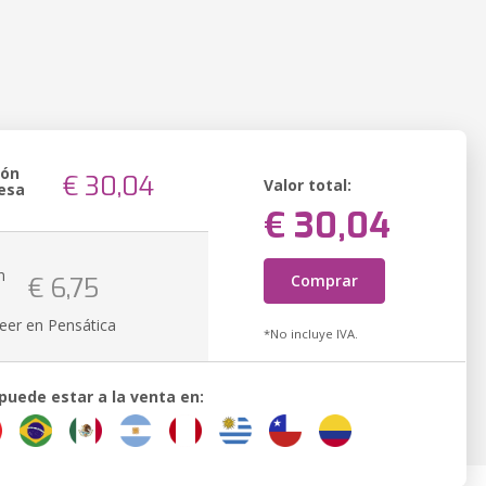
ión
€ 30,04
Valor total:
esa
€ 30,04
n
Comprar
€ 6,75
k
eer en Pensática
*No incluye IVA.
 puede estar a la venta en: