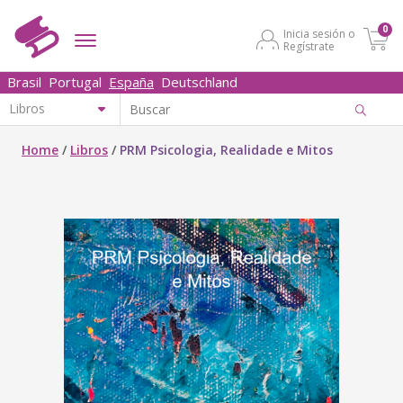
0
Inicia sesión o
Regístrate
Brasil
Portugal
España
Deutschland
Home
/
Libros
/
PRM Psicologia, Realidade e Mitos