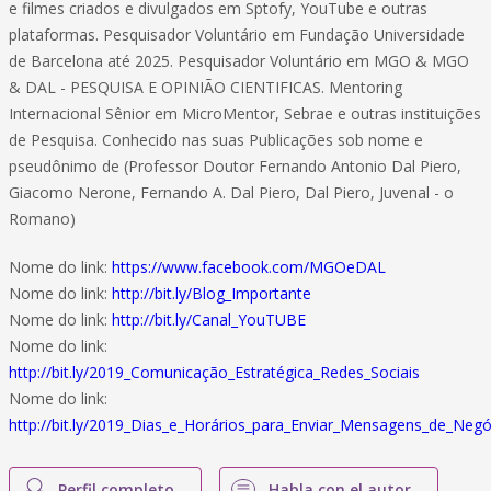
e filmes criados e divulgados em Sptofy, YouTube e outras
plataformas. Pesquisador Voluntário em Fundação Universidade
de Barcelona até 2025. Pesquisador Voluntário em MGO & MGO
& DAL - PESQUISA E OPINIÃO CIENTIFICAS. Mentoring
Internacional Sênior em MicroMentor, Sebrae e outras instituições
de Pesquisa. Conhecido nas suas Publicações sob nome e
pseudônimo de (Professor Doutor Fernando Antonio Dal Piero,
Giacomo Nerone, Fernando A. Dal Piero, Dal Piero, Juvenal - o
Romano)
Nome do link:
https://www.facebook.com/MGOeDAL
Nome do link:
http://bit.ly/Blog_Importante
Nome do link:
http://bit.ly/Canal_YouTUBE
Nome do link:
http://bit.ly/2019_Comunicação_Estratégica_Redes_Sociais
Nome do link:
http://bit.ly/2019_Dias_e_Horários_para_Enviar_Mensagens_de_Negó
Perfil completo
Habla con el autor