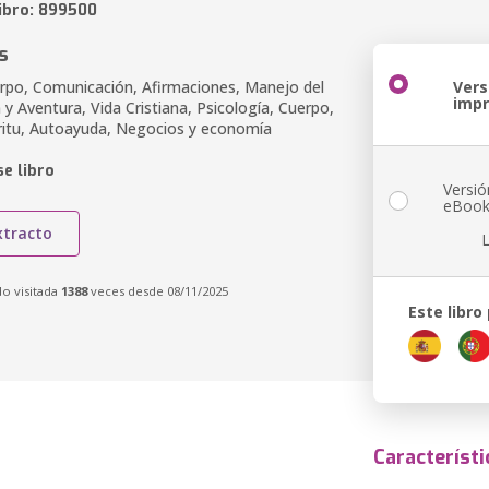
libro: 899500
s
po, Comunicación, Afirmaciones, Manejo del
Vers
imp
 y Aventura, Vida Cristiana, Psicología, Cuerpo,
ritu, Autoayuda, Negocios y economía
e libro
Versió
eBoo
xtracto
do visitada
1388
veces desde 08/11/2025
Este libro
Característi