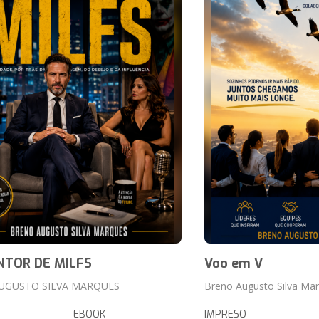
NTOR DE MILFS
Voo em V
UGUSTO SILVA MARQUES
Breno Augusto Silva Ma
EBOOK
IMPRESO