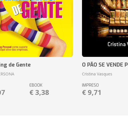
ing de Gente
O PÃO SE VENDE 
ERSONA
Cristina Vasques
EBOOK
IMPRESO
07
€ 3,38
€ 9,71