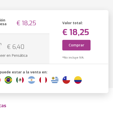
ión
€ 18,25
Valor total:
resa
€ 18,25
n
Comprar
€ 6,40
k
Leer en Pensática
*No incluye IVA.
 puede estar a la venta en:
cas