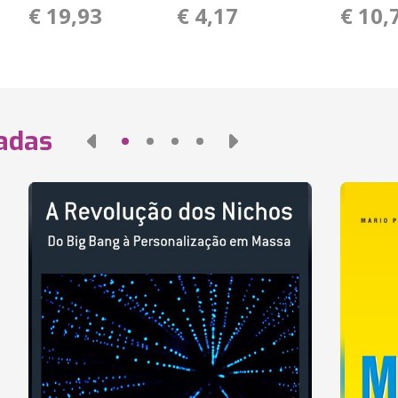
€ 19,93
€ 4,17
€ 10,
nadas