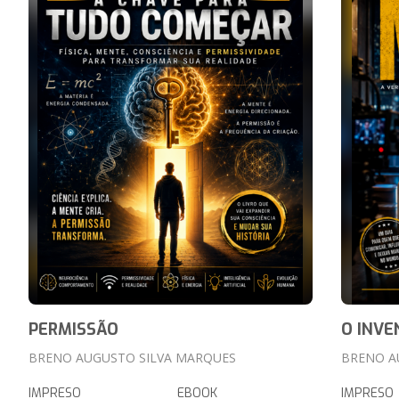
PERMISSÃO
O INVE
BRENO AUGUSTO SILVA MARQUES
BRENO A
IMPRESO
EBOOK
IMPRESO