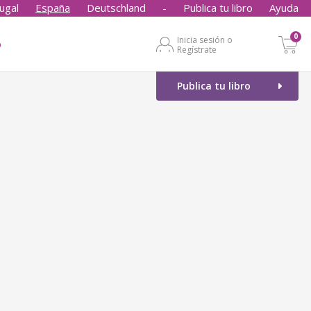
ugal
España
Deutschland
-
Publica tu libro
Ayuda
0
Inicia sesión o
o
Regístrate
Publica tu libro