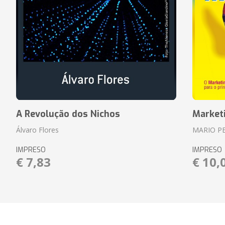
A Revolução dos Nichos
Market
Álvaro Flores
MARIO P
IMPRESO
IMPRESO
€ 7,83
€ 10,