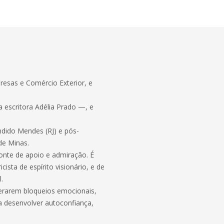
esas e Comércio Exterior, e
 escritora Adélia Prado —, e
ndido Mendes (RJ) e pós-
de Minas.
nte de apoio e admiração. É
ista de espírito visionário, e de
.
erarem bloqueios emocionais,
a desenvolver autoconfiança,