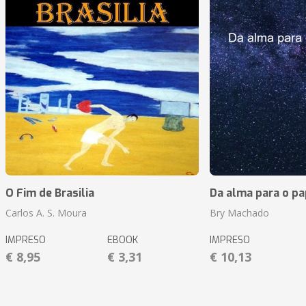
O Fim de Brasilia
Da alma para o pa
Carlos A. S. Moura
Bry Machado
IMPRESO
EBOOK
IMPRESO
€ 8,95
€ 3,31
€ 10,13