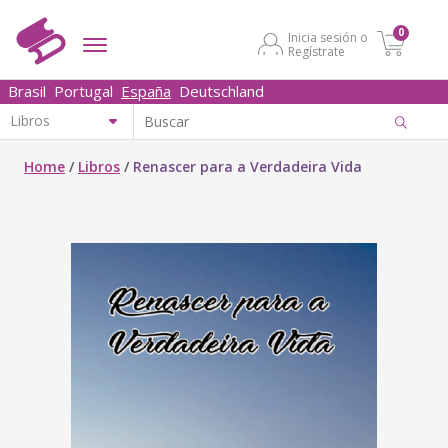
0
Inicia sesión o
Regístrate
Brasil
Portugal
España
Deutschland
Home
/
Libros
/
Renascer para a Verdadeira Vida