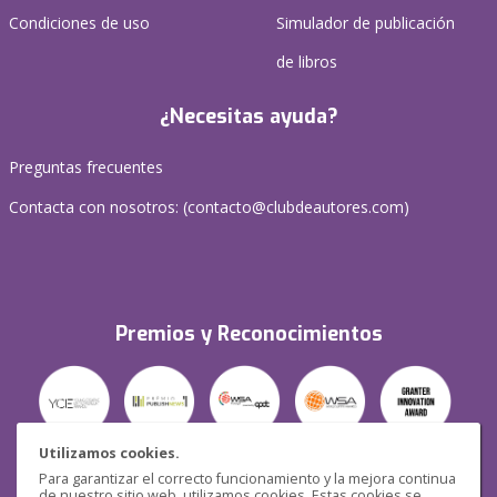
Condiciones de uso
Simulador de publicación
de libros
¿Necesitas ayuda?
Preguntas frecuentes
Contacta con nosotros: (
contacto@clubdeautores.com
)
Premios y Reconocimientos
Utilizamos cookies.
Para garantizar el correcto funcionamiento y la mejora continua
Seguridad
de nuestro sitio web, utilizamos cookies. Estas cookies se