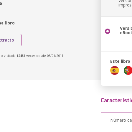
Versió
s
impres
e libro
Versi
eBoo
xtracto
do visitada
12431
veces desde 05/01/2011
Este libro
Característi
Número de