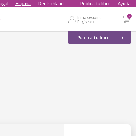
ugal
España
Deutschland
-
Publica tu libro
Ayuda
0
Inicia sesión o
o
Regístrate
Publica tu libro