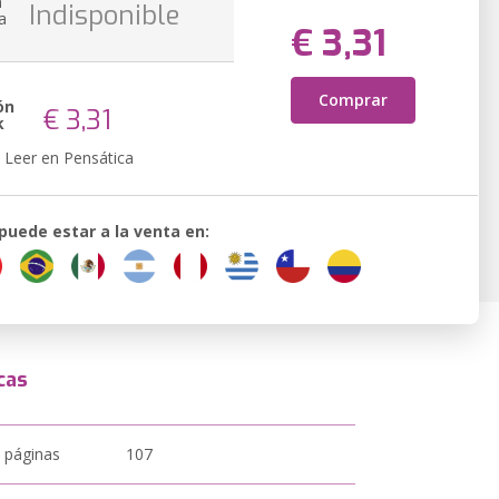
n
Indisponible
a
€ 3,31
Comprar
ón
€ 3,31
k
Leer en Pensática
 puede estar a la venta en:
cas
 páginas
107