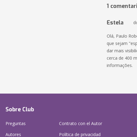
1 comentar
Estela
d
Olá, Paulo Rob
que sejam "esp
dar mais visib
cerca de 400 mi
informações.
Sobre Club
Preguntas
Contrato con el Autor
Autores
Política de privacidad