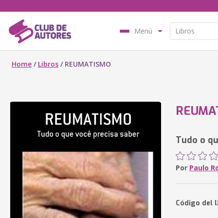
Menú
Home
/
Libros
/
REUMATISMO
REUMA
Tudo o qu
Por
Paulo R
Código del l