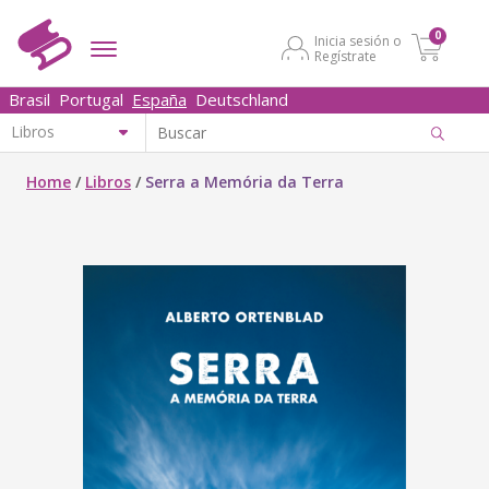
0
Inicia sesión o
Regístrate
Brasil
Portugal
España
Deutschland
Home
/
Libros
/
Serra a Memória da Terra