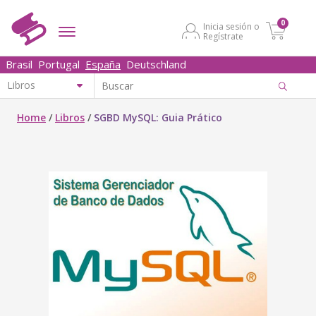
0
Inicia sesión o
Regístrate
Brasil
Portugal
España
Deutschland
Home
/
Libros
/
SGBD MySQL: Guia Prático