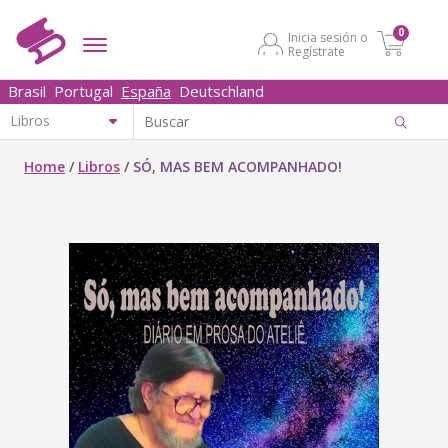
0
Inicia sesión o
Regístrate
Brasil
Portugal
España
Deutschland
Home
/
Libros
/
SÓ, MAS BEM ACOMPANHADO!