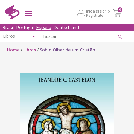
0
Inicia sesión o
Regístrate
Brasil
Portugal
España
Deutschland
Home
/
Libros
/
Sob o Olhar de um Cristão