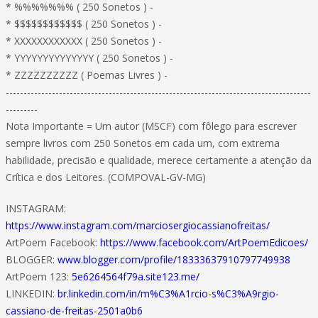
* %%%%%%% ( 250 Sonetos ) -
* $$$$$$$$$$$$ ( 250 Sonetos ) -
* XXXXXXXXXXXX ( 250 Sonetos ) -
* YYYYYYYYYYYYYY ( 250 Sonetos ) -
* ZZZZZZZZZZ ( Poemas Livres ) -
--------------------------------------------------------------------------------------
---------
Nota Importante = Um autor (MSCF) com fôlego para escrever
sempre livros com 250 Sonetos em cada um, com extrema
habilidade, precisão e qualidade, merece certamente a atenção da
Crítica e dos Leitores. (COMPOVAL-GV-MG)
INSTAGRAM:
https://www.instagram.com/marciosergiocassianofreitas/
ArtPoem Facebook:
https://www.facebook.com/ArtPoemEdicoes/
BLOGGER:
www.blogger.com/profile/18333637910797749938
ArtPoem 123:
5e6264564f79a.site123.me/
LINKEDIN:
br.linkedin.com/in/m%C3%A1rcio-s%C3%A9rgio-
cassiano-de-freitas-2501a0b6