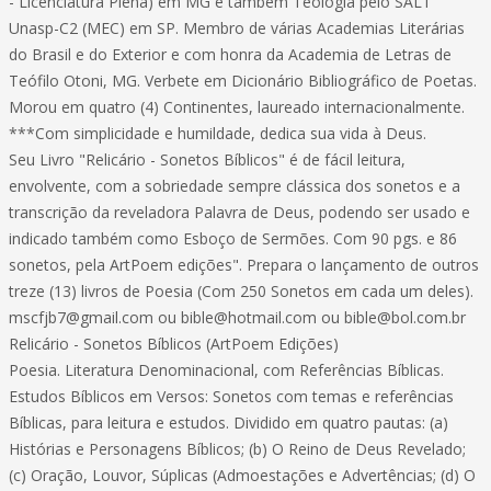
- Licenciatura Plena) em MG e também Teologia pelo SALT
Unasp-C2 (MEC) em SP. Membro de várias Academias Literárias
do Brasil e do Exterior e com honra da Academia de Letras de
Teófilo Otoni, MG. Verbete em Dicionário Bibliográfico de Poetas.
Morou em quatro (4) Continentes, laureado internacionalmente.
***Com simplicidade e humildade, dedica sua vida à Deus.
Seu Livro "Relicário - Sonetos Bíblicos" é de fácil leitura,
envolvente, com a sobriedade sempre clássica dos sonetos e a
transcrição da reveladora Palavra de Deus, podendo ser usado e
indicado também como Esboço de Sermões. Com 90 pgs. e 86
sonetos, pela ArtPoem edições". Prepara o lançamento de outros
treze (13) livros de Poesia (Com 250 Sonetos em cada um deles).
mscfjb7@gmail.com
ou
bible@hotmail.com
ou
bible@bol.com.br
Relicário - Sonetos Bíblicos (ArtPoem Edições)
Poesia. Literatura Denominacional, com Referências Bíblicas.
Estudos Bíblicos em Versos: Sonetos com temas e referências
Bíblicas, para leitura e estudos. Dividido em quatro pautas: (a)
Histórias e Personagens Bíblicos; (b) O Reino de Deus Revelado;
(c) Oração, Louvor, Súplicas (Admoestações e Advertências; (d) O