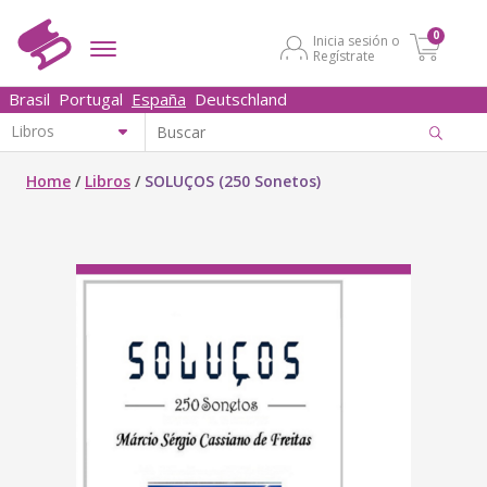
0
Inicia sesión o
Regístrate
Brasil
Portugal
España
Deutschland
Home
/
Libros
/
SOLUÇOS (250 Sonetos)