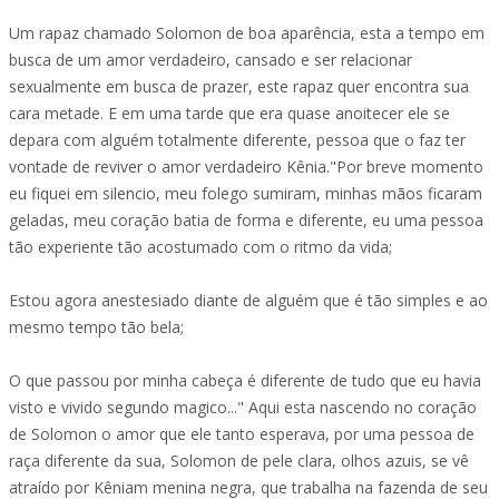
Um rapaz chamado Solomon de boa aparência, esta a tempo em
busca de um amor verdadeiro, cansado e ser relacionar
sexualmente em busca de prazer, este rapaz quer encontra sua
cara metade. E em uma tarde que era quase anoitecer ele se
depara com alguém totalmente diferente, pessoa que o faz ter
vontade de reviver o amor verdadeiro Kênia."Por breve momento
eu fiquei em silencio, meu folego sumiram, minhas mãos ficaram
geladas, meu coração batia de forma e diferente, eu uma pessoa
tão experiente tão acostumado com o ritmo da vida;
Estou agora anestesiado diante de alguém que é tão simples e ao
mesmo tempo tão bela;
O que passou por minha cabeça é diferente de tudo que eu havia
visto e vivido segundo magico..." Aqui esta nascendo no coração
de Solomon o amor que ele tanto esperava, por uma pessoa de
raça diferente da sua, Solomon de pele clara, olhos azuis, se vê
atraído por Kêniam menina negra, que trabalha na fazenda de seu