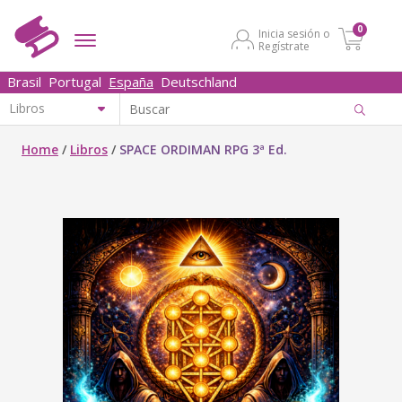
0
Inicia sesión o
Regístrate
Brasil
Portugal
España
Deutschland
Home
/
Libros
/
SPACE ORDIMAN RPG 3ª Ed.