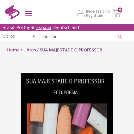
0
Inicia sesión o
Regístrate
Brasil
Portugal
España
Deutschland
Home
/
Libros
/
SUA MAJESTADE O PROFESSOR