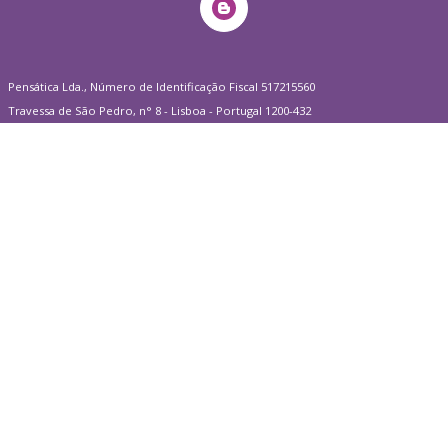
Pensática Lda., Número de Identificação Fiscal 517215560
Travessa de São Pedro, n° 8 - Lisboa - Portugal 1200-432